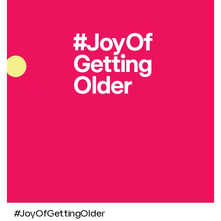
#JoyOfGettingOlder